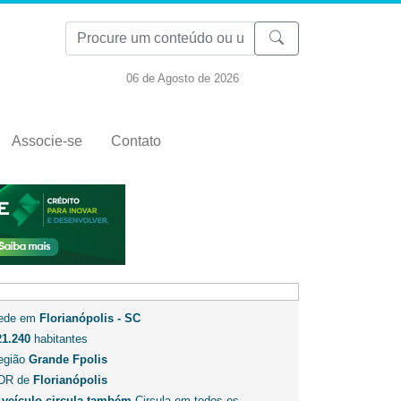
06 de Agosto de 2026
Associe-se
Contato
ede em
Florianópolis - SC
21.240
habitantes
egião
Grande Fpolis
DR de
Florianópolis
 veículo circula também
Circula em todos os