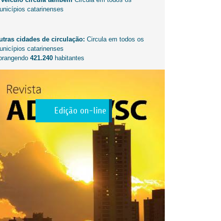
unicípios catarinenses
utras cidades de circulação:
Circula em todos os
unicípios catarinenses
brangendo
421.240
habitantes
Edição on-line