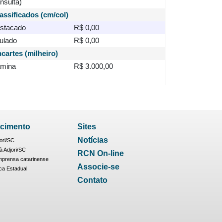
nsulta)
assificados (cm/col)
stacado
R$ 0,00
tulado
R$ 0,00
cartes (milheiro)
mina
R$ 3.000,00
cimento
Sites
Notícias
ori/SC
 Adjori/SC
RCN On-line
mprensa catarinense
Associe-se
ica Estadual
Contato