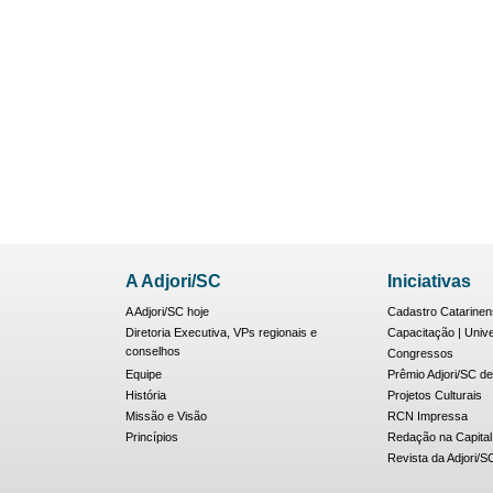
A Adjori/SC
Iniciativas
A Adjori/SC hoje
Cadastro Catarinen
Diretoria Executiva, VPs regionais e
Capacitação | Univ
conselhos
Congressos
Equipe
Prêmio Adjori/SC de
História
Projetos Culturais
Missão e Visão
RCN Impressa
Princípios
Redação na Capital
Revista da Adjori/S