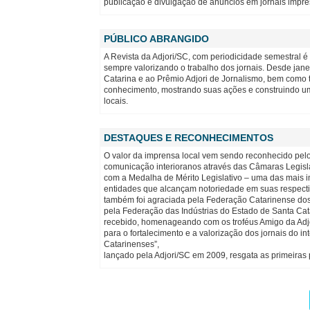
publicação e divulgação de anúncios em jornais impre
PÚBLICO ABRANGIDO
A Revista da Adjori/SC, com periodicidade semestral 
sempre valorizando o trabalho dos jornais. Desde janei
Catarina e ao Prêmio Adjori de Jornalismo, bem como t
conhecimento, mostrando suas ações e construindo uma 
locais.
DESTAQUES E RECONHECIMENTOS
O valor da imprensa local vem sendo reconhecido pel
comunicação interioranos através das Câmaras Legisla
com a Medalha de Mérito Legislativo – uma das mais i
entidades que alcançam notoriedade em suas respectiv
também foi agraciada pela Federação Catarinense dos
pela Federação das Indústrias do Estado de Santa Cat
recebido, homenageando com os troféus Amigo da Adjo
para o fortalecimento e a valorização dos jornais do i
Catarinenses”,
lançado pela Adjori/SC em 2009, resgata as primeiras 