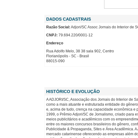
DADOS CADASTRAIS
Razão Social:
Adjori/SC Assoc Jornais do Interior de 
CNPJ:
79.694.220/0001-12
Endereço
Rua Adolfo Melo, 38 38 sala 902, Centro
Florianópolis - SC - Brasil
88015-090
HISTÓRICO E EVOLUÇÃO
A ADJORI/SC, Associação dos Jornais do Interior de S
como a mais atuante e estruturada entidade do gênero
e, acima de tudo, crença na capacidade econômica e p
1999, o Prêmio Adjori/SC de Jornalismo, criado para 
meios publicitários e acadêmicos com os empreendimento
entre os maiores concursos brasileiros do gênero, con
Publicidade & Propaganda, Sites e Área Acadêmica. A
mercado catarinense oferecendo as empresas além dos s