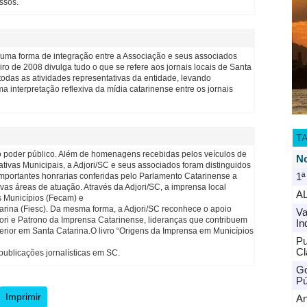
ssos.
é uma forma de integração entre a Associação e seus associados
ro de 2008 divulga tudo o que se refere aos jornais locais de Santa
odas as atividades representativas da entidade, levando
interpretação reflexiva da mídia catarinense entre os jornais
T
o poder público. Além de homenagens recebidas pelos veículos de
No
tivas Municipais, a Adjori/SC e seus associados foram distinguidos
mportantes honrarias conferidas pelo Parlamento Catarinense a
1ª
as áreas de atuação. Através da Adjori/SC, a imprensa local
A
 Municípios (Fecam) e
arina (Fiesc). Da mesma forma, a Adjori/SC reconhece o apoio
Va
ri e Patrono da Imprensa Catarinense, lideranças que contribuem
In
nterior em Santa Catarina.O livro “Origens da Imprensa em Municípios
Pu
Cl
publicações jornalísticas em SC.
Go
Pú
Imprimir
An