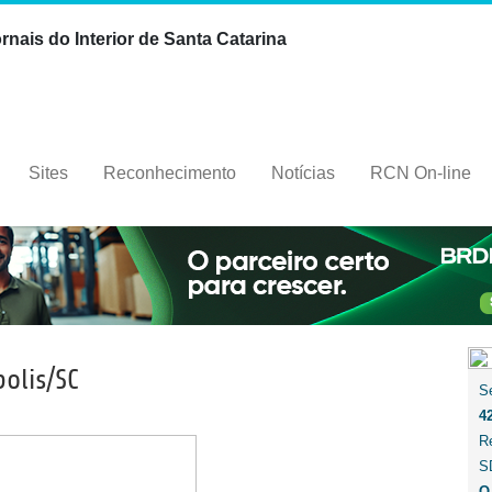
nais do Interior de Santa Catarina
Sites
Reconhecimento
Notícias
RCN On-line
polis/SC
S
4
R
S
O