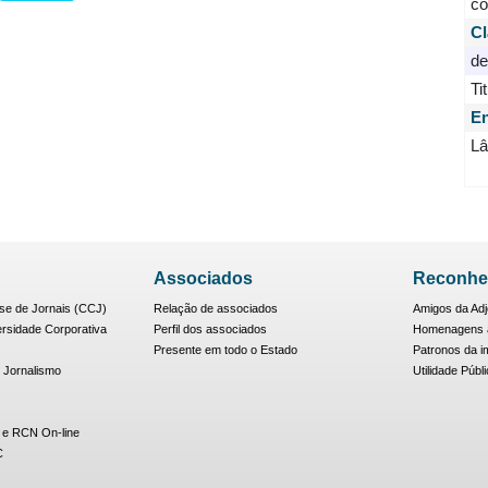
co
Cl
de
Ti
En
Lâ
Associados
Reconhe
se de Jornais (CCJ)
Relação de associados
Amigos da Adj
ersidade Corporativa
Perfil dos associados
Homenagens à
Presente em todo o Estado
Patronos da i
 Jornalismo
Utilidade Públ
 e RCN On-line
C