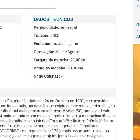
m
DADOS TÉCNICOS
O
SC
Periodicidade:
semestral
m
Tiragem:
5000
A
Fechamento:
abril e julho
Circulação:
Maio e Agosto
Largura da mancha:
21,00 cm
Altura da mancha:
28,00 cm
Nº de Colunas:
4
anta Catarina, fundada em 24 de Outubro de 1981, se consolidou
 em todo o país, um desafio que exigiu perseverança, determinação
rofissional da imprensa catarinense. A Adjori/SC, promove desde
estimular o aprimoramento dos jornais e fomentar a aproximação dos
s jornalísticos do interior. Em sua 12ª edição, o Prêmio já figura
ferindo troféus aos melhores nas categorias de Jornalismo,
 ADJORI/SC congrega mais de 170 jornais associados, e atua no
erviços de clipagem e projetos jornalísticos, os serviços de