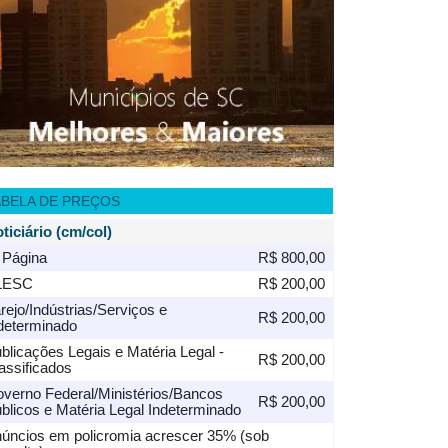
ABELA DE PREÇOS
ticiário (cm/col)
 Página
R$ 800,00
LESC
R$ 200,00
rejo/Indústrias/Serviços e
R$ 200,00
determinado
blicações Legais e Matéria Legal -
R$ 200,00
assificados
verno Federal/Ministérios/Bancos
R$ 200,00
blicos e Matéria Legal Indeterminado
úncios em policromia acrescer 35% (sob